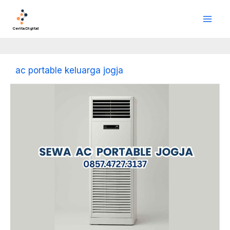
Lewati
Main
ke
Men
konten
Cerita Digital
ac portable keluarga jogja
Sewa
AC
Portable
Jogja