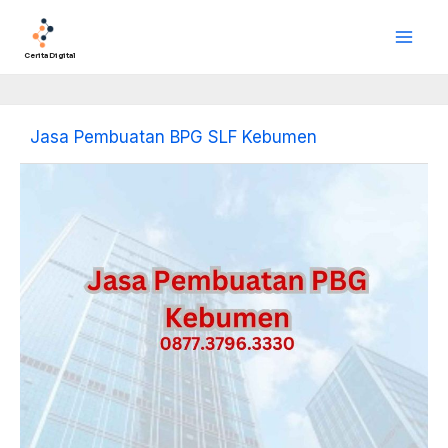
Lewati
Main
ke
Men
konten
Cerita Digital
Jasa Pembuatan BPG SLF Kebumen
Jasa
Pembuatan
BPG
Kabupaten
Kebumen:
Solusi
Tepat
untuk
Kebutuhan
Pembangunan
dan
Pengelolaan