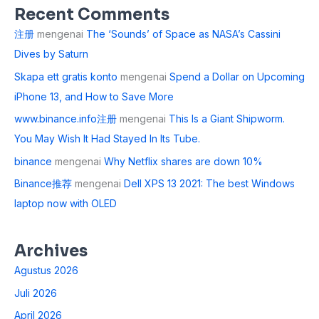
Recent Comments
注册
mengenai
The ‘Sounds’ of Space as NASA’s Cassini
Dives by Saturn
Skapa ett gratis konto
mengenai
Spend a Dollar on Upcoming
iPhone 13, and How to Save More
www.binance.info注册
mengenai
This Is a Giant Shipworm.
You May Wish It Had Stayed In Its Tube.
binance
mengenai
Why Netflix shares are down 10%
Binance推荐
mengenai
Dell XPS 13 2021: The best Windows
laptop now with OLED
Archives
Agustus 2026
Juli 2026
April 2026