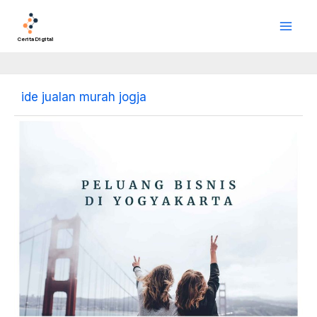
Lewati
Main
ke
Men
konten
Cerita Digital
ide jualan murah jogja
Peluang
Bisnis
di
Yogyakarta:
Daftar
Terlengkap
Peluang
Bisnis