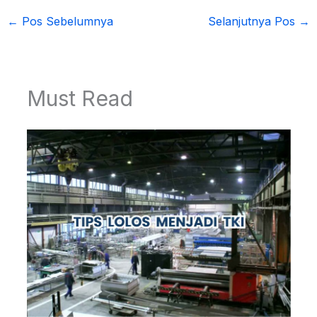
←
Pos Sebelumnya
Selanjutnya Pos
→
Must Read