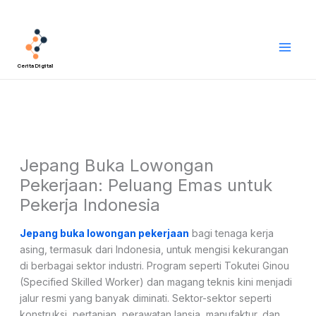
Lewati
Main
ke
Men
konten
Cerita Digital
Jepang Buka Lowongan
Pekerjaan: Peluang Emas untuk
Pekerja Indonesia
Jepang buka lowongan pekerjaan
bagi tenaga kerja
asing, termasuk dari Indonesia, untuk mengisi kekurangan
di berbagai sektor industri. Program seperti Tokutei Ginou
(Specified Skilled Worker) dan magang teknis kini menjadi
jalur resmi yang banyak diminati. Sektor-sektor seperti
konstruksi, pertanian, perawatan lansia, manufaktur, dan