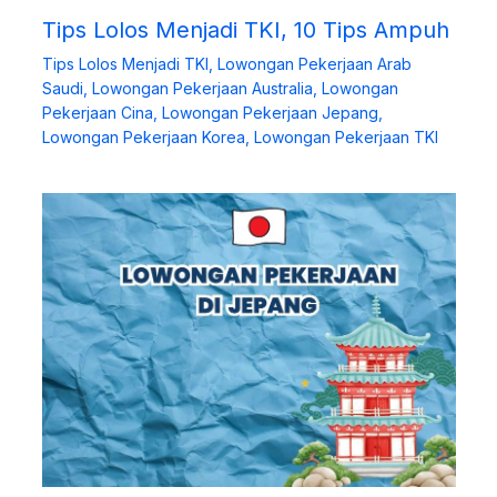
Tips Lolos Menjadi TKI, 10 Tips Ampuh
Tips Lolos Menjadi TKI
,
Lowongan Pekerjaan Arab
Saudi
,
Lowongan Pekerjaan Australia
,
Lowongan
Pekerjaan Cina
,
Lowongan Pekerjaan Jepang
,
Lowongan Pekerjaan Korea
,
Lowongan Pekerjaan TKI